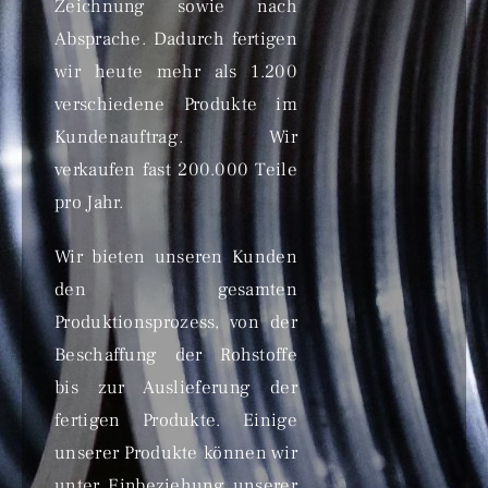
Zeichnung sowie nach
Absprache. Dadurch fertigen
wir heute mehr als 1.200
verschiedene Produkte im
Kundenauftrag. Wir
verkaufen fast 200.000 Teile
pro Jahr.
Wir bieten unseren Kunden
den gesamten
Produktionsprozess, von der
Beschaffung der Rohstoffe
bis zur Auslieferung der
fertigen Produkte. Einige
unserer Produkte können wir
unter Einbeziehung unserer