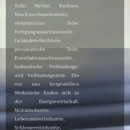
Teile, Wellen, Buchsen,
Maschinenbauelemente,
elektronische Teile,
Fertigungsmaschinenteile,
Gebäudetechnikteile,
pneumatische Teile,
Eisenbahnmaschinenteile,
hydraulische Verbindungs-
und Verbindungsteile. Die
von uns hergestellten
Werkstücke finden sich in
der Energiewirtschaft,
Militärindustrie,
Lebensmittelindustrie,
Schlossereiindustrie,