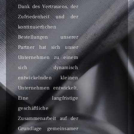
Dank des Vertrauens, der
Zufriedenheit und der
kontinuierlichen
Bestellungen unserer
Partner hat sich unser
Unternehmen zu einem
sich dynamisch
entwickelnden kleinen
Unternehmen entwickelt.
Eine langfristige
geschäftliche
Zusammenarbeit auf der
Grundlage gemeinsamer