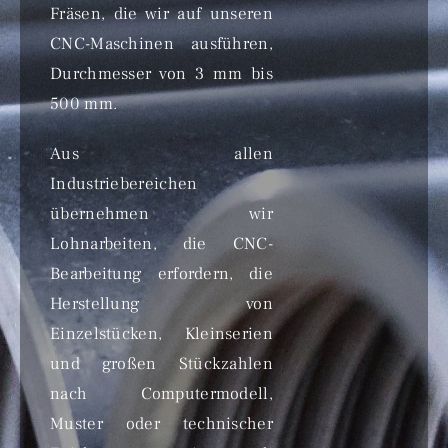
Fräsen, die wir auf unseren
CNC-Maschinen ausführen,
Durchmesser von 3 mm bis
500 mm.
Aus allen
Industriebereichen
übernehmen wir
Lohnarbeiten, die CNC-
Bearbeitung erfordern, die
Herstellung von
Einzelstücken, Kleinserien
und großen Stückzahlen
nach Computermodell,
Muster oder technischer