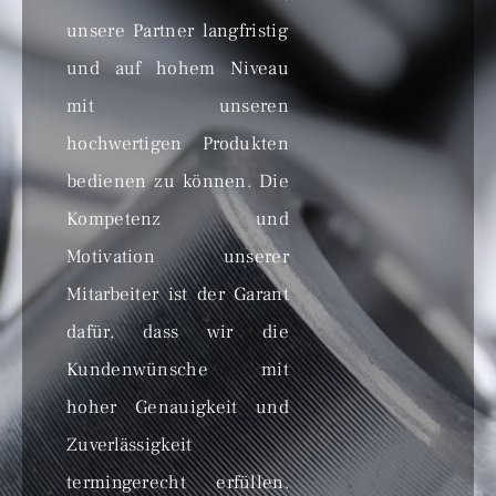
unsere Partner langfristig
und auf hohem Niveau
mit unseren
hochwertigen Produkten
bedienen zu können. Die
Kompetenz und
Motivation unserer
Mitarbeiter ist der Garant
dafür, dass wir die
Kundenwünsche mit
hoher Genauigkeit und
Zuverlässigkeit
termingerecht erfüllen.