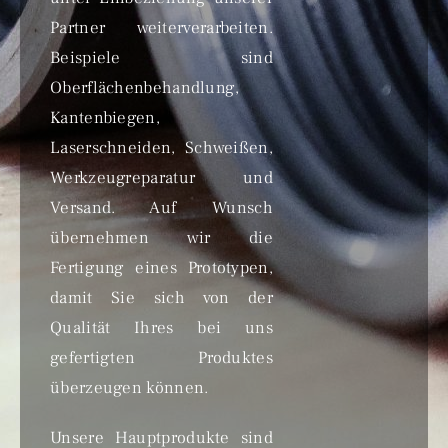
Partner weiterverarbeiten.
Beispiele sind
Oberflächenbehandlung,
Kantenbiegen,
Laserschneiden, Schweißen,
Werkzeugreparatur und
Versand. Auf Wunsch
übernehmen wir die
Fertigung eines Prototypen,
damit Sie sich von der
Qualität Ihres bei uns
gefertigten Produktes
überzeugen können.
Unsere Hauptprodukte sind