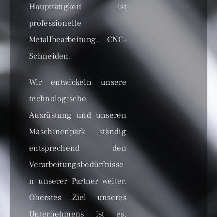
Haupttätigkeit ist
professionelle
Metallbearbeitung, CNC-
Schneiden.
Wir entwickeln unsere
technologische
Ausrüstung und unseren
Maschinenpark ständig
entsprechend den
Verarbeitungsbedürfnisse
n unserer Partner weiter.
Oberstes Ziel unseres
Unternehmens ist es,