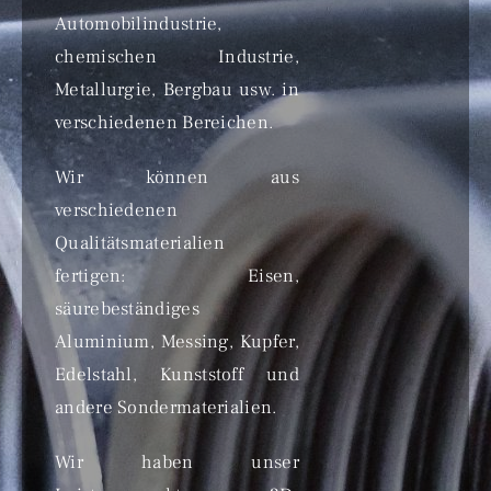
Automobilindustrie,
chemischen Industrie,
Metallurgie, Bergbau usw. in
verschiedenen Bereichen.
Wir können aus
verschiedenen
Qualitätsmaterialien
fertigen: Eisen,
säurebeständiges
Aluminium, Messing, Kupfer,
Edelstahl, Kunststoff und
andere Sondermaterialien.
Wir haben unser